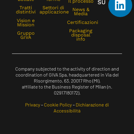
Il processo
SU
Tratti
Settori di
News &
distintivi
applicazione
Media
Vision e
Certificazioni
Mission
Packaging
Gruppo
disposal
GIVA
info
Company subjected to the activity of direction and
coordination of GIVA Spa, headquartered in Via del
Risorgimento, 63, 20017 Rho (MI),
affiliate to the Business Register of Milan (n.
02917180172).
Privacy
–
Cookie Policy
–
Dichiarazione di
Accessibilità