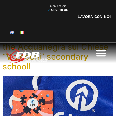
Categoria:
Eventi e
MEMBER OF
LAVORA CON NOI
Fiere
An interesting plant tour for
the Acquanegra sul Chiese
“V. Locchi” secondary
school!