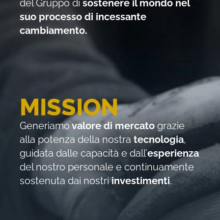
del Gruppo di
sostenere il mondo nel
suo processo di incessante
cambiamento.
MISSION
Generiamo
valore di mercato
grazie
alla potenza della nostra
tecnologia
,
guidata dalle capacità e dall’
esperienza
del nostro personale e continuamente
sostenuta dai nostri
investimenti
.