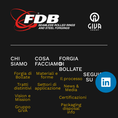
CHI
COSA
FORGIA
SIAMO
FACCIAMO
DI
BOLLATE
Forgia di
Materiali e
SEGUICI
Bollate
forme
Il processo
SU
Tratti
Settori di
News &
distintivi
applicazione
Media
Vision e
Certificazioni
Mission
Packaging
Gruppo
disposal
GIVA
info